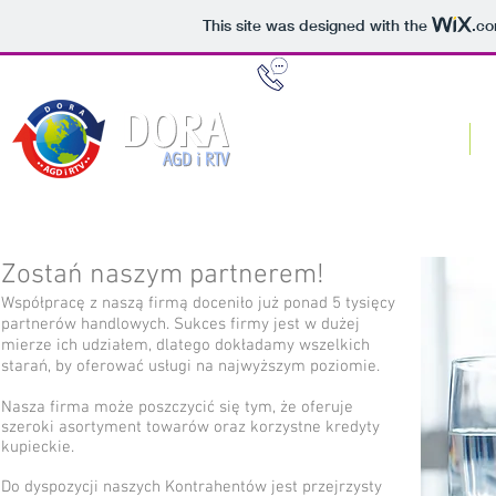
This site was designed with the
.c
22 789 85 14 | 22 789 83 33
Strona główna
Zostań naszym partnerem!
Współpracę z naszą firmą doceniło już ponad 5 tysięcy
partnerów handlowych. Sukces firmy jest w dużej
mierze ich udziałem, dlatego dokładamy wszelkich
starań, by oferować usługi na najwyższym poziomie.
Nasza firma może poszczycić się tym, że oferuje
szeroki asortyment towarów oraz korzystne kredyty
kupieckie.
Do dyspozycji naszych Kontrahentów jest przejrzysty